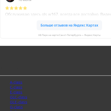
АБ Парк на карте Санкт‑Петербурга — Яндекс Карты
Модели
A-class
C-class
E-class
GLC-class
GLE-class
G-class