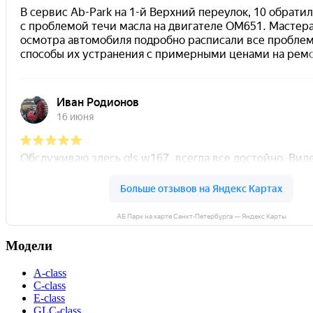
АБ Парк на карте Санкт‑Петербурга — Яндекс Карты
Модели
A-class
C-class
E-class
GLC-class